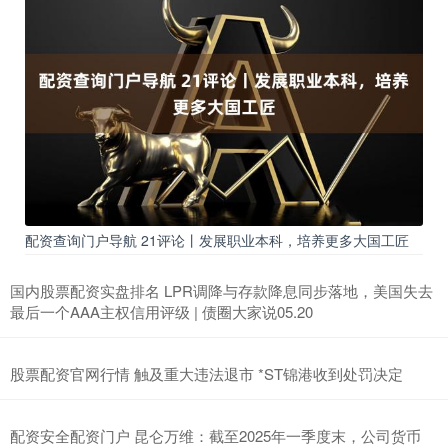
配资查询门户导航 21评论丨发展职业本科，培养更多大国工匠
国内股票配资实盘排名 LPR调降与存款降息同步落地，美国失去
最后一个AAA主权信用评级 | 债圈大家说05.20
股票配资官网行情 触及重大违法退市 *ST锦港收到处罚决定
配资安全配资门户 昆仑万维：截至2025年一季度末，公司货币