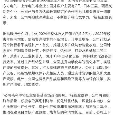
“我们的主要客户以世界500强企业为主，国内客户主要有哈电集团、
东方电气、上海电气等企业；国外客户主要有GE、日本三菱、西屋制
动等企业；公司已与各方达成长期稳定的合作关系且相关进展一切顺
利。未来，公司将继续深耕主业，不断提升核心竞争力。”福鞍股份表
示。
据福鞍股份介绍，公司2024年整体收入产值约为5.5亿元，2025年较
去年略有增加。随着客户需求的不断增长、订单量增多，公司计划从
两个路径着手实现扩产：首先，推进技术升级与智能化改造。公司计
划在生产制造关键环节，包括焊接、热处理、打磨及机械加工等工
序，系统引入工业机器人、3D打印等自动化设备，并持续优化设备运
行效率。通过生产线转型升级，全面提升自动化与智能化水平，实现
产能的有效提升。其次，扩大基础设施与资源投入。公司计划新增生
产设备、拓展场地规模并补充相应人员，通过实体资源的投入扩大生
产规模。此外，公司也将从产品战略和风险平衡等方向综合决策，实
现扩产增效、增加收益。
“公司毛利率较低主要是受市场波动影响。”福鞍股份称，公司将狠抓
订单质量，积极争取高毛利订单，优化销售结构；深化降本增效，全
面压缩非生产性开支，提升生产效率和资源利用率；加速项目落地，
推动在建项目尽快产生效益，培育新的利润增长点。目前，公司上下