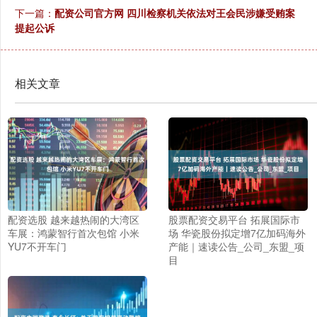
下一篇：
配资公司官方网 四川检察机关依法对王会民涉嫌受贿案
提起公诉
相关文章
配资选股 越来越热闹的大湾区
股票配资交易平台 拓展国际市
车展：鸿蒙智行首次包馆 小米
场 华瓷股份拟定增7亿加码海外
YU7不开车门
产能｜速读公告_公司_东盟_项
目