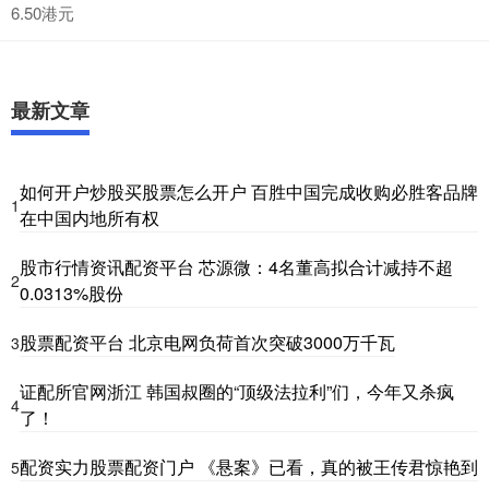
6.50港元
最新文章
如何开户炒股买股票怎么开户 百胜中国完成收购必胜客品牌
1
在中国内地所有权
股市行情资讯配资平台 芯源微：4名董高拟合计减持不超
2
0.0313%股份
股票配资平台 北京电网负荷首次突破3000万千瓦
3
证配所官网浙江 韩国叔圈的“顶级法拉利”们，今年又杀疯
4
了！
配资实力股票配资门户 《悬案》已看，真的被王传君惊艳到
5